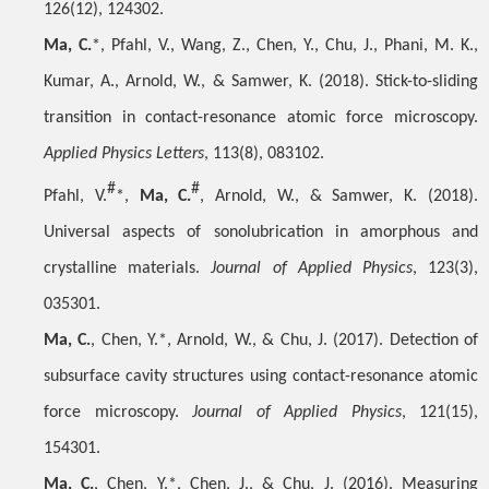
126(12), 124302.
Ma, C.
*, Pfahl, V., Wang, Z., Chen, Y., Chu, J., Phani, M. K.,
Kumar, A., Arnold, W., & Samwer, K. (2018). Stick-to-sliding
transition in contact-resonance atomic force microscopy.
Applied Physics Letters
, 113(8), 083102.
#
#
Pfahl, V.
*,
Ma, C.
, Arnold, W., & Samwer, K. (2018).
Universal aspects of sonolubrication in amorphous and
crystalline materials.
Journal of Applied Physics
, 123(3),
035301.
Ma, C.
, Chen, Y.*, Arnold, W., & Chu, J. (2017). Detection of
subsurface cavity structures using contact-resonance atomic
force microscopy.
Journal of Applied Physics
, 121(15),
154301.
Ma, C.
, Chen, Y.*, Chen, J., & Chu, J. (2016). Measuring