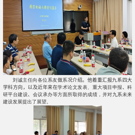
刘诚主任向各位系友
做
系
况介绍。他着重汇报九系四大
学科方向，以及近年来在
学术论文发表、重大项目申报
、
科
研平台建设
、
会议承办等方面所取得的成绩，并对九系未来
建设发展提出了展望。