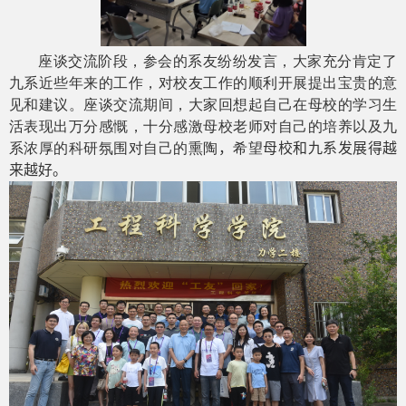
座谈交流阶段，参会的系友纷纷发言，大家充分肯定了
九系近些年来的工作，对校友工作的顺利开展提出宝贵的意
见和建议。座谈交流期间，大家回想起自己在母校的学习生
活表现出万分感慨，十分感激母校老师对自己的培养以及九
系浓厚的科研氛围对自己的熏陶
，
希望
母校和九系发展得越
来越好。