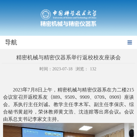
导航
精密机械与精密仪器系举行返校校友座谈会
时间：2023-07-18
浏览：
132
2023
年
7
月
8
日上午，精密机械与精密仪器系在力二楼
215
会议室召开
返校
系友
（
889
、
9509
、
9909、
0709
、
0909
）
座谈
会。系执行主任刘诚
、
教学主任李木军
、
副主任李保庆
、
综
合秘书黄超玲，荣休教师黄文浩、沈连婠
等
出席会议
。
会议
由系总支书记李家文主持
。