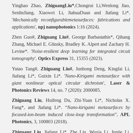
Yinghao Zhao,
ZhiguangLiu*
,Chongrui Li,Wenlong Jiao,
SenlinJiang, Xiaowei Li, JiahuaDuan and Jiafang Li*.
'
Mechanically reconfigurablemetasurfaces: fabrications and
applications
',
npj nanophotonics
1:16 (2024).
Zhen Guo#,
Zhiguang Liu#
, George Barbastathis*, Qihang
Zhang, Michael E. Glinsky, Bradley K. Alpert and Zachary H.
Levine*. '
Noise-resilient deep learning for integrated circuit
tomography
',
Optics Express
31, 15355 (2023).
Yutao Tang#,
Zhiguang Liu#
, Junhong Deng, Kingfai Li,
Jiafang Li*, Guixin Li*. '
Nano‐Kirigami metasurface with
giant nonlinear optical circular dichroism
',
Laser &
Photonics Reviews
14, no. 7 (2020): 2000085.
Zhiguang Liu
, Huifeng Du, Zhi-Yuan Li*, Nicholas X.
Fang*, and Jiafang Li*. “
Nano-kirigami metasurfaces by
focused-ion-beam induced close-loop transformation
”,
APL
Photonics
, 3, 100803 (2018).
Zhiguang Liu
, Jiafang Li*, Zhe Liu, Wuxia Li, Junjie Li,