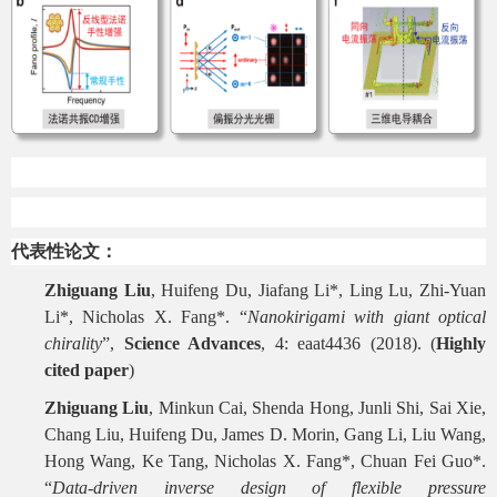
代表性论文：
Zhiguang Liu
, Huifeng Du, Jiafang Li*, Ling Lu, Zhi-Yuan
Li*, Nicholas X. Fang*. “
Nanokirigami with giant optical
chirality
”,
Science Advances
, 4: eaat4436 (2018). (
Highly
cited paper
)
Zhiguang Liu
, Minkun Cai, Shenda Hong, Junli Shi, Sai Xie,
Chang Liu, Huifeng Du, James D. Morin, Gang Li, Liu Wang,
Hong Wang, Ke Tang, Nicholas X. Fang*, Chuan Fei Guo*.
“
Data-driven inverse design of flexible pressure