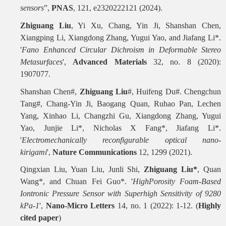
sensors
”,
PNAS
, 121, e2320222121 (2024).
Zhiguang Liu
, Yi Xu, Chang, Yin Ji, Shanshan Chen,
Xiangping Li, Xiangdong Zhang, Yugui Yao, and Jiafang Li*.
'
Fano Enhanced Circular Dichroism in Deformable Stereo
Metasurfaces
',
Advanced Materials
32, no. 8 (2020):
1907077.
Shanshan Chen#,
Zhiguang Liu
#, Huifeng Du#. Chengchun
Tang#, Chang-Yin Ji, Baogang Quan, Ruhao Pan, Lechen
Yang, Xinhao Li, Changzhi Gu, Xiangdong Zhang, Yugui
Yao, Junjie Li*, Nicholas X Fang*, Jiafang Li*.
'
Electromechanically reconfigurable optical nano-
kirigami
',
Nature Communications
12, 1299 (2021).
Qingxian Liu, Yuan Liu, Junli Shi,
Zhiguang Liu*
, Quan
Wang*, and Chuan Fei Guo*. '
HighPorosity Foam-Based
Iontronic Pressure Sensor with Superhigh Sensitivity of 9280
kPa-1
',
Nano-Micro Letters
14, no. 1 (2022): 1-12. (
Highly
cited paper
)