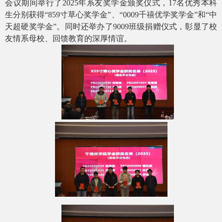
会议期间举行了
2025
年系友奖学金颁奖仪式，
17
名优秀本科
生分别获得“
859
寸草心奖学金”、“
0009
千禧优学奖学金”和“中
天超硬奖学金”。同时还举办了
9009
班级捐赠仪式，彰显了校
友情系母校、回馈教育的深厚情谊。