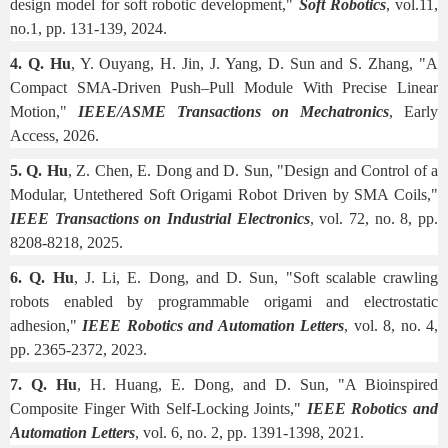
design model for soft robotic development,"
Soft Robotics
, vol.11,
no.1, pp. 131-139, 2024.
4. Q. Hu
, Y. Ouyang, H. Jin, J. Yang, D. Sun and S. Zhang, "A
Compact SMA-Driven Push–Pull Module With Precise Linear
Motion,"
IEEE/ASME Transactions on Mechatronics
, Early
Access, 2026.
5. Q. Hu
, Z. Chen, E. Dong and D. Sun, "Design and Control of a
Modular, Untethered Soft Origami Robot Driven by SMA Coils,"
IEEE Transactions on Industrial Electronics
, vol. 72, no. 8, pp.
8208-8218, 2025.
6. Q. Hu
, J. Li, E. Dong, and D. Sun, "Soft scalable crawling
robots enabled by programmable origami and electrostatic
adhesion,"
IEEE Robotics and Automation Letters
, vol. 8, no. 4,
pp. 2365-2372, 2023.
7. Q. Hu
, H. Huang, E. Dong, and D. Sun, "A Bioinspired
Composite Finger With Self-Locking Joints,"
IEEE Robotics and
Automation Letters
, vol. 6, no. 2, pp. 1391-1398, 2021.