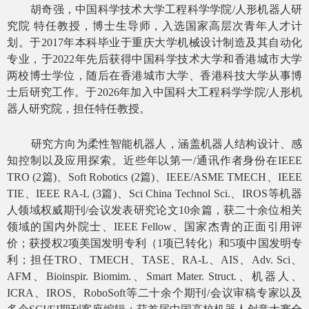
胡奇强，中国科学技术大学工程科学学院
/
人形机器人研
究院 特任教授，博士生导师，入选国家高层次青年人才计
划。于
2017
年本科毕业于重庆大学机械设计制造及其自动化
专业，于
2022
年先后获得中国科学技术大学和香港城市大学
两校博士学位，随后在香港城市大学、香港科技大学从事博
士后研究工作。于
2026
年加入中国科大工程科学学院
/
人形机
器人研究院，担任特任教授。
研究方向为柔性智能机器人，涵盖机器人结构设计、感
知控制以及应用探索。近些年以第一
/
通讯作者身份在
IEEE
TRO (2
篇
)
、
Soft Robotics (2
篇
)
、
IEEE/ASME TMECH
、
IEEE
TIE
、
IEEE RA-L (3
篇
)
、
Sci China Technol Sci.
、
IROS
等机器
人领域权威期刊
/
会议发表研究论文
10
余篇，获二十余位相关
领域的国内外院士、
IEEE Fellow
、国家杰青的正面引用评
价；获授权
2
项美国发明专利（
1
项已转化）和
5
项中国发明专
利；担任
TRO
、
TMECH
、
TASE
、
RA-L
、
AIS
、
Adv. Sci
、
AFM
、
Bioinspir. Biomim.
、
Smart Mater. Struct.
、机器人、
ICRA
、
IROS
、
RoboSoft
等二十余个期刊
/
会议审稿专家以及