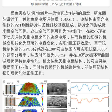
受鱼类皮肤“刚性鳞片—柔性真皮”结构的启发，研究团
队设计了一种仿鱼鳞电场调控膜（SEGF）。该结构由高介电
常数的PZT刚性鳞片与柔性硅胶基底组成，鳞片之间形成微
米级空气间隙。这些空气间隙可作为“电场门”，在微小形变
下动态调控叉指电极之间的边缘电场，从而将极其细微的机
械变形转化为显著的电容变化，实现“巨压容效应”。基于该
机制构建的GPCS传感器在±90°弯曲范围内可实现低至0.005°
的超高分辨率，响应时间仅为0.6 ms，并在10万次循环弯曲测
试后仍保持稳定性能。相比传统叉指电极结构，其弯曲灵敏
度提高了177倍，同时兼具优异的机械鲁棒性，即使局部结构
损伤后仍能够正常工作。