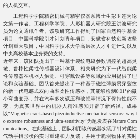
的人机交互。
工程科学学院精密机械与精密仪器系博士生彭玉连为论
文第一作者。工程科学学院、人形机器人研究院王洪波研究
员为论文通讯作者。该项研究工作得到了国家自然科学基金
项目，中国科学院引才计划青年项目，安徽省科技创新攻坚
计划重大项目，中国科学技术大学高层次人才引进计划以及
中央高校基本业务费的支持。
近年来，该团队提出了一种基于裂纹电磁参数调控的超高灵
敏、鲁棒性柔性传感器设计体系。相关研究为下一代智能柔
性传感器在机器人触觉、可穿戴设备等领域的应用提供了理
论和实验基础。团队首先提出了一种基于磁性薄膜贯穿裂纹
的新一代电感式双向曲率柔性传感器，其能够检测0.01°的微
小弯曲变形，并在汽车多次碾压和破损等情况下保持性能不
变，为真实世界中的机器人精准感知开辟了新路径。成果
以“Magnetic crack-based piezoinductive mechanical sensors: way t
o extreme robustness and ultra-sensitivity”为题发表在
Nature Com
munications
。在此基础上，团队利用该传感器实现了针对柔性
气动手指形状的实时重建和力反馈，并用于脆弱物体的实时