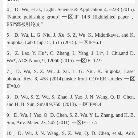
4、D. Wu, et al., Light: Science & Application 4, e228 (2015).
[Nature publishing group]
一区
IF=14.6 Highlighted paper
，
ESI
“高被引论文”
5、D. Wu, L. G. Niu, J. Xu, S. Z. Wu, K. Midorikawa, and K.
Sugioka, Lab Chip 15, 1515 (2015). 一区IF=6.1
6、Z. Lao, Y. Hu*, C. Zhang, L. Yang, J. Li*, J. Chu,and D.
Wu*, ACS Nano, 9, 12060 (2015). 一区IF=12.9
7、D. Wu, S. Z. Wu, J. Xu, L. G. Niu, K. Sugioka, Laser
photon. Rev. 8, 458 (2014).Inside front COVER articles 一区
IF=8.0
8、D. Wu, S. Z. Wu, S. Zhao, J. Yao, J. N. Wang, Q. D. Chen,
and H. B. Sun, Small 9,760. (2013). 一区IF=8.4
9、D. Wu, J. Yao, Q. D. Chen, S. Z. Wu, Y. L. Zhang, and H. B.
Sun, Adv. Mater. 23, 545 (2011). 一区IF=17.5
10、D. Wu, J. N. Wang, S. Z. Wu, Q. D. Chen, et al., Adv.