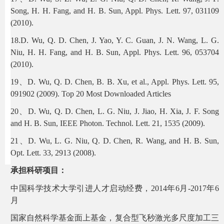
Song, H. H. Fang, and H. B. Sun, Appl. Phys. Lett. 97, 031109
(2010).
18.D. Wu, Q. D. Chen, J. Yao, Y. C. Guan, J. N. Wang, L. G.
Niu, H. H. Fang, and H. B. Sun, Appl. Phys. Lett. 96, 053704
(2010).
19、D. Wu, Q. D. Chen, B. B. Xu, et al., Appl. Phys. Lett. 95,
091902 (2009). Top 20 Most Downloaded Articles
20、D. Wu, Q. D. Chen, L. G. Niu, J. Jiao, H. Xia, J. F. Song
and H. B. Sun, IEEE Photon. Technol. Lett. 21, 1535 (2009).
21、D. Wu, L. G. Niu, Q. D. Chen, R. Wang, and H. B. Sun,
Opt. Lett. 33, 2913 (2008).
承担科研项目
：
中国科学技术大学引进人才启动经费，2014年6月-2017年6
月
国家自然科学基金面上基金，复合型飞秒激光多尺度加工三