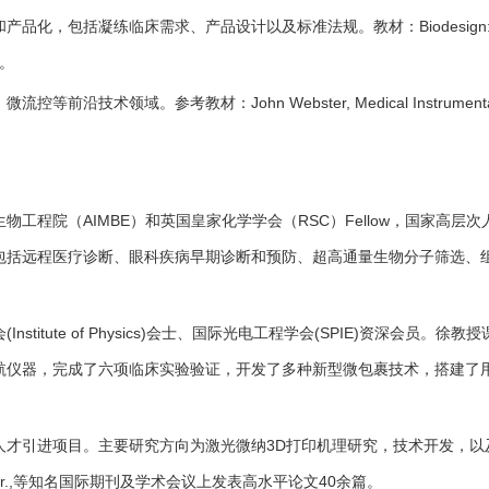
Biodesign
和产品化，包括凝练临床需求、产品设计以及标准法规。教材：
。
John Webster, Medical Instrumenta
，微流控等前沿技术领域。参考教材：
AIMBE
RSC
Fellow
生物工程院（
）和英国皇家化学学会（
）
，国家高层次
包括远程医疗诊断、眼科疾病早期诊断和预防、超高通量生物分子筛选、
(Institute of Physics)
(SPIE)
会
会士、国际光电工程学会
资深会员。徐教授
航仪器，完成了六项临床实验验证，开发了多种新型微包裹技术，搭建了
3D
人才引进项目。主要研究方向为激光微纳
打印机理研究，技术开发，以
.,
40
等知名国际期刊及学术会议上发表高水平论文
余篇。