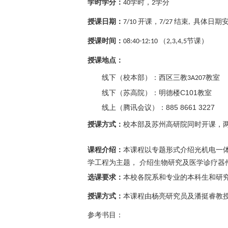
学时学分：
学时，
学分
40
2
授课日期：
开课，
结束
具体日期
7/10
7/27
,
授课时间：
（
节课
）
08:40-12:10
2,3,4,5
授课地点：
线下（校本部）：西区三教
教室
3A207
C101
线下（苏高院）：明德楼
教室
885 8661 3227
线上（腾讯会议）：
授课方式：
校本部及苏州高研院同时开课，
课程介绍：
本课程以专题形式介绍光机电一
学工程为主题， 介绍生物研究及医学诊疗器
选课要求：
本校各院系和专业的本科生和研
授课方式
：
本课程由杨亮研究员及潘挺睿教
参考书目：